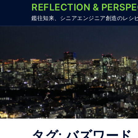
コ
REFLECTION & PERSPE
ン
鑑往知来、シニアエンジニア創造のレシ
テ
ン
ツ
へ
ス
キ
ッ
プ
タグ:
バズワード