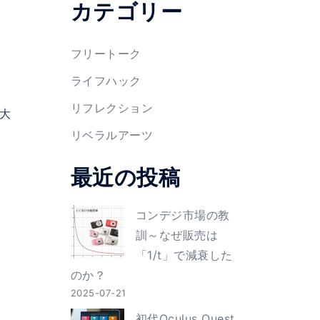
カテゴリー
フリートーク
ライフハック
リフレクション
大
リベラルアーツ
最近の投稿
コンデジ市場の教
訓～なぜ販売は
「1/t」で減衰した
のか？
2025-07-21
初代Oculus Quest