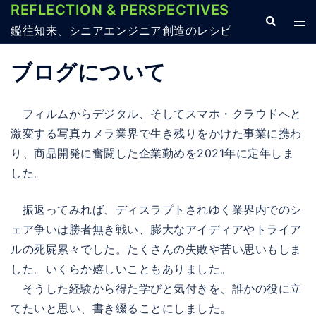
REFLECTION & PERSPECTIVES
コ
検
ト
ン
鑑往知来、シニアエンジニア創造のレシピ
索
グ
テ
ル
ブログについて
ン
メ
ツ
ニ
へ
フィルムからデジタル、そしてスマホ・クラウドへと
ュ
ス
激変する写真カメラ業界で生き残りをかけた事業に携わ
ー
キ
り、商品開発に奮闘した企業勤めを2021年に定年しま
ッ
した。
プ
振返ってみれば、ディスラプトされゆく業界内でのシ
ェア争いは勝者無き戦い、膨大なアイディアやトライア
ルの死屍累々でした。たくさんの失敗や苦い思いもしま
した。いくらか嬉しいこともありました。
そうした経験から得た学びと気付きを、誰かの役に立
てたいと思い、書き綴ることにしました。