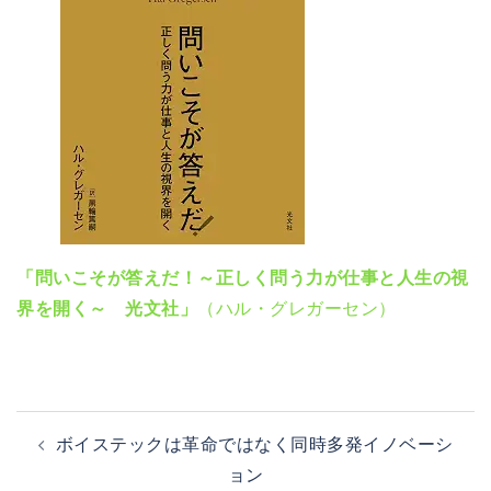
「問いこそが答えだ！～正しく問う力が仕事と人生の視
界を開く～ 光文社」
（ハル・グレガーセン）
投
稿
ボイステックは革命ではなく同時多発イノベーシ
ナ
ョン