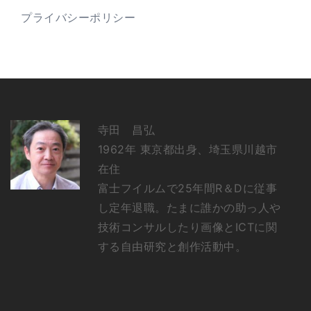
プライバシーポリシー
寺田 昌弘
1962年 東京都出身、埼玉県川越市
在住
富士フイルムで25年間R＆Dに従事
し定年退職。たまに誰かの助っ人や
技術コンサルしたり画像とICTに関
する自由研究と創作活動中。