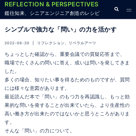
REFLECTION & PERSPECTIVES
コ
検
ト
ン
鑑往知来、シニアエンジニア創造のレシピ
索
グ
テ
ル
シンプルで強力な「問い」の力を活かす
ン
メ
ツ
ニ
2022-06-20
リフレクション
、
リベラルアーツ
へ
ュ
ちょっとした確認から、重要会議での質疑応答まで、
ス
ー
職場でたくさんの問いに答え、或いは問いを発してきま
キ
した。
ッ
多くの場合、知りたい事を得るためのものですが、質問
プ
には様々な意図があります。
最近読んだ本で「問い」のもつ力を再認識し、もっと効
果的な問いを発することが出来ていたら、より生産性の
高い働き方が出来たのではないかと思うところがありま
す。
そんな「問い」の力について。