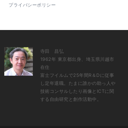
プライバシーポリシー
寺田 昌弘
1962年 東京都出身、埼玉県川越市
在住
富士フイルムで25年間R＆Dに従事
し定年退職。たまに誰かの助っ人や
技術コンサルしたり画像とICTに関
する自由研究と創作活動中。