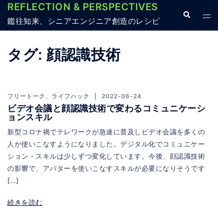
REFLECTION & PERSPECTIVES
コ
検
ト
ン
鑑往知来、シニアエンジニア創造のレシピ
索
グ
テ
ル
ン
タグ:
顔認識技術
メ
ツ
ニ
へ
ュ
ス
ー
フリートーク
、
ライフハック
2022-06-24
キ
ビデオ会議と顔認識技術で変わるコミュニケーシ
ッ
ョンスキル
プ
新型コロナ禍でテレワークが急速に普及しビデオ会議を多くの
人が使いこなすようになりました。デジタル化でコミュニケー
ション・スキルは少しずつ変化しています。今後、顔認識技術
の影響で、アバターを使いこなすスキルが必要になりそうです
[…]
続きを読む