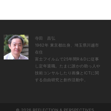
寺田 昌弘
1962年 東京都出身、埼玉県川越市
在住
富士フイルムで25年間R＆Dに従事
し定年退職。たまに誰かの助っ人や
技術コンサルしたり画像とICTに関
する自由研究と創作活動中。
© 2026 REFLECTION & PERSPECTIVES.