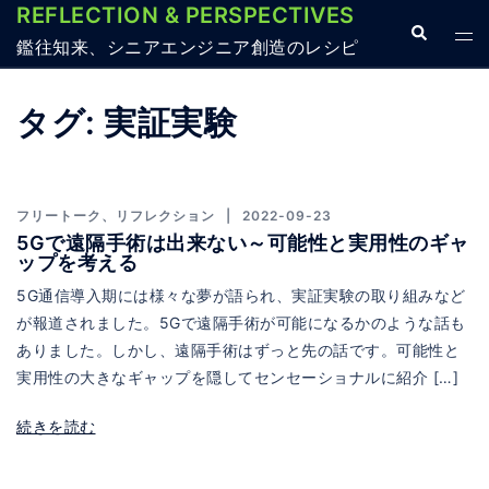
REFLECTION & PERSPECTIVES
コ
検
ト
ン
鑑往知来、シニアエンジニア創造のレシピ
索
グ
テ
ル
ン
タグ:
実証実験
メ
ツ
ニ
へ
ュ
ス
ー
フリートーク
、
リフレクション
2022-09-23
キ
5Gで遠隔手術は出来ない～可能性と実用性のギャ
ッ
ップを考える
プ
5G通信導入期には様々な夢が語られ、実証実験の取り組みなど
が報道されました。5Gで遠隔手術が可能になるかのような話も
ありました。しかし、遠隔手術はずっと先の話です。可能性と
実用性の大きなギャップを隠してセンセーショナルに紹介 […]
続きを読む